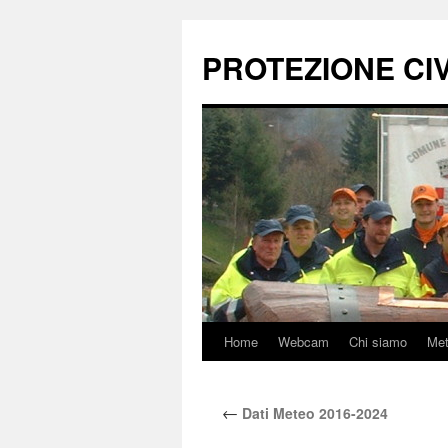
Vai
al
PROTEZIONE CIVI
contenuto
Home
Webcam
Chi siamo
Me
←
Dati Meteo 2016-2024