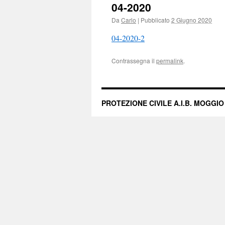
04-2020
Da
Carlo
|
Pubblicato
2 Giugno 2020
04-2020-2
Contrassegna il
permalink
.
PROTEZIONE CIVILE A.I.B. MOGGIO