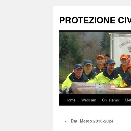
Vai
al
PROTEZIONE CIVI
contenuto
Home
Webcam
Chi siamo
Me
←
Dati Meteo 2016-2024