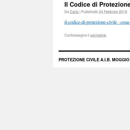
Il Codice di Protezion
Da
Carlo
|
Pubblicato
24 Febbraio 2019
il-codice-di-protezione-civile_-cos
Contrassegna il
permalink
.
PROTEZIONE CIVILE A.I.B. MOGGIO