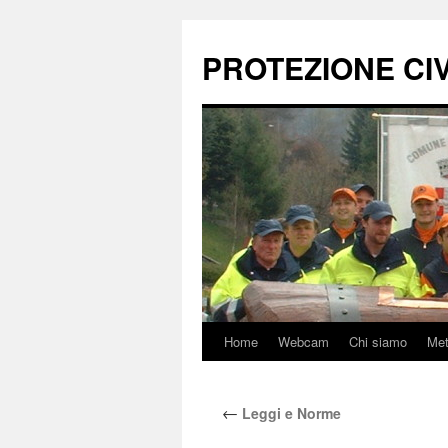
Vai
al
PROTEZIONE CIVI
contenuto
Home
Webcam
Chi siamo
Me
←
Leggi e Norme