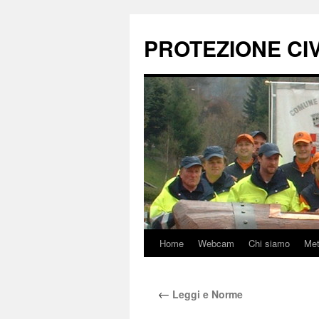
Vai
al
PROTEZIONE CIVI
contenuto
Home
Webcam
Chi siamo
Me
←
Leggi e Norme