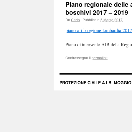
Piano regionale delle a
boschivi 2017 – 2019
Da
Carlo
|
Pubblicato
5 Marzo 2017
piano-a-i-b-regione-lombardia-201
Piano di intervento AIB della Reg
Contrassegna il
permalink
.
PROTEZIONE CIVILE A.I.B. MOGGIO